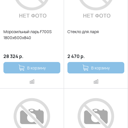
Морозильный ларь F700S
Стекло для ларя
1800х600х840
28 324
р.
2 470
р.
В корзину
В корзину