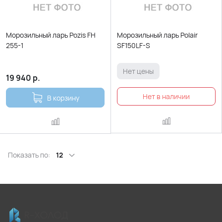
Морозильный ларь Pozis FH
Морозильный ларь Polair
255-1
SF150LF-S
Нет цены
19 940
р.
В корзину
Показать по:
12