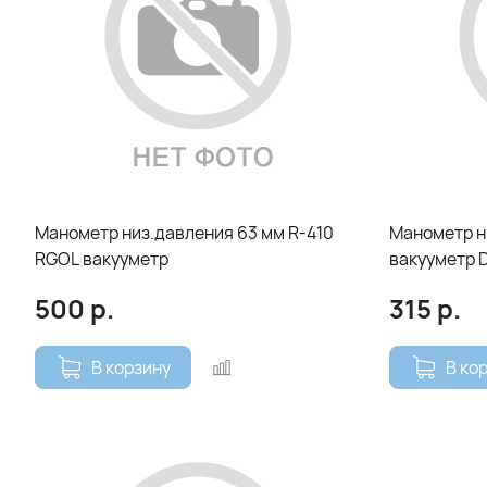
Манометр низ.давления 63 мм R-410
Манометр н
RGOL вакууметр
вакууметр 
500
р.
315
р.
В корзину
В ко