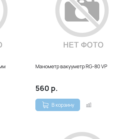
 мм
Манометр вакууметр RG-80 VP
560
р.
В корзину