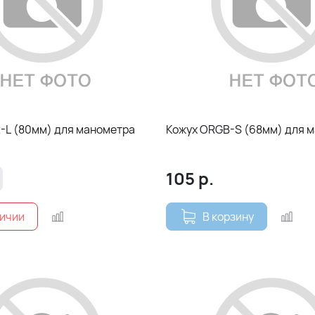
Кожух ORGR-L (80мм) для манометра
Кожух ORGB-S
105
р.
В корзину