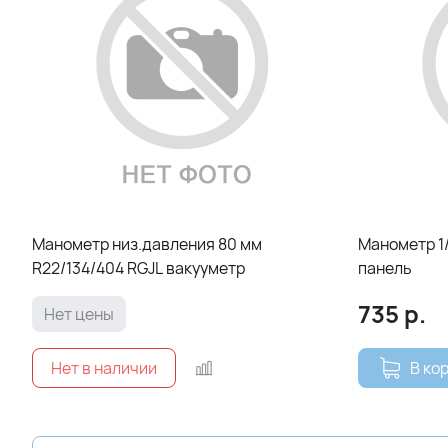
Манометр низ.давления 80 мм
Манометр 1/
R22/134/404 RGJL вакууметр
панель
735
р.
Нет цены
В ко