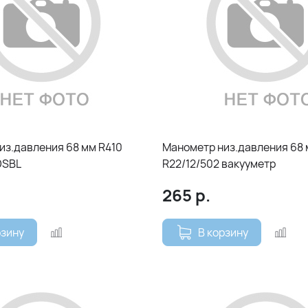
из.давления 68 мм R410
Манометр низ.давления 68
DSBL
R22/12/502 вакууметр
265
р.
рзину
В корзину