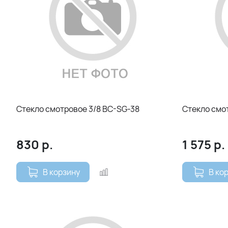
Стекло смотровое 3/8 BC-SG-38
Стекло смот
830
р.
1 575
р.
В корзину
В ко