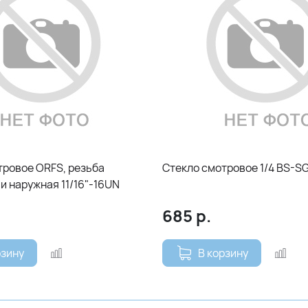
тровое ORFS, резьба
Стекло смотровое 1/4 BS-SG
и наружная 11/16"-16UN
685
р.
рзину
В корзину