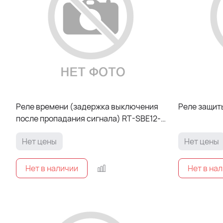
Реле времени (задержка выключения
Реле защиты
после пропадания сигнала) RT-SBE12-
240В PROxima
Нет цены
Нет цены