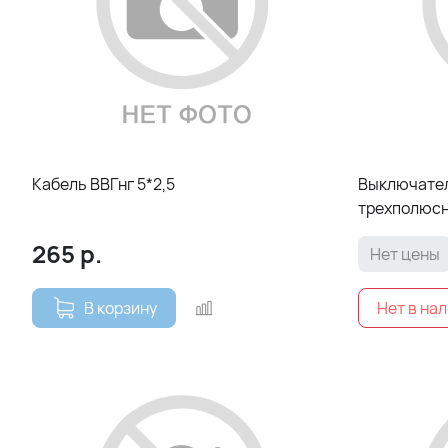
Кабель ВВГнг 5*2,5
Выключател
трехполюс
265
р.
Нет цены
В корзину