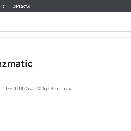
вка
Контакты
nzmatic
МАПП ПРО газ, 400гр. Bernzmatic