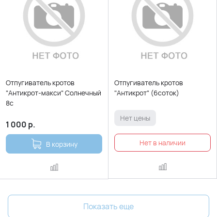
Отпугиватель кротов
Отпугиватель кротов
"Антикрот-макси" Солнечный
"Антикрот" (6соток)
8с
Нет цены
1 000
р.
В корзину
Показать еще